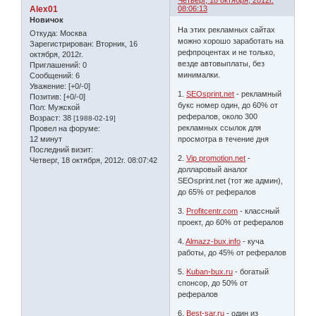
Четверг, 18 октября, 2012г.
Alex01
08:06:13
Новичок
На этих рекламных сайтах
Откуда:
Москва
можно хорошо заработать на
Зарегистрирован
: Вторник, 16
рефпроцентах и не только,
октября, 2012г.
везде автовыплаты, без
Приглашений:
0
минималки.
Сообщений:
6
Уважение:
[+0/-0]
1.
SEOsprint.net
- рекламный
Позитив:
[+0/-0]
букс номер один, до 60% от
Пол:
Мужской
рефералов, около 300
Возраст:
38
[1988-02-19]
рекламных ссылок для
Провел на форуме:
просмотра в течение дня
12 минут
Последний визит:
2.
Vip promotion.net
-
Четверг, 18 октября, 2012г. 08:07:42
долларовый аналог
SEOsprint.net (тот же админ),
до 65% от рефералов
3.
Profitcentr.com
- классный
проект, до 60% от рефералов
4.
Almazz-bux.info
- куча
работы, до 45% от рефералов
5.
Kuban-bux.ru
- богатый
спонсор, до 50% от
рефералов
6.
Best-sar.ru
- один из