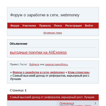
Форум о заработке в сети, webmoney
Форум
Участники
Правила
Поиск
Регистрация
Войти
Активные темы
Объявление
выгодные покупки на AliExpress
Привет, Гость!
Войдите
или
зарегистрируйтесь
.
»
Форум о заработке в сети, webmoney
»
Клик-спонсоры
»
Самый высокий доход от рефералов, карьерный рост.
Лучшие
Страница:
1
Самый высокий доход от рефералов, карьерный рост. Лучшие
Поделиться
1