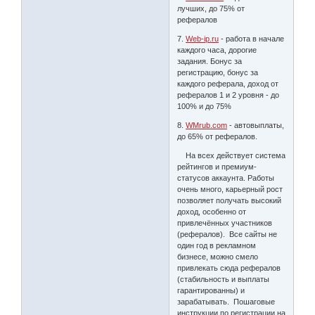
лучших, до 75% от
рефералов
7.
Web-ip.ru
- работа в начале
каждого часа, дорогие
задания. Бонус за
регистрацию, бонус за
каждого реферала, доход от
рефералов 1 и 2 уровня - до
100% и до 75%
8.
WMrub.com
- автовыплаты,
до 65% от рефералов.
На всех действует система
рейтингов и премиум-
статусов аккаунта. Работы
очень много, карьерный рост
позволяет получать высокий
доход, особенно от
привлечённых участников
(рефералов). Все сайты не
один год в рекламном
бизнесе, можно смело
привлекать сюда рефералов
(стабильность и выплаты
гарантированны) и
зарабатывать. Пошаговые
инструкции по регистрации на