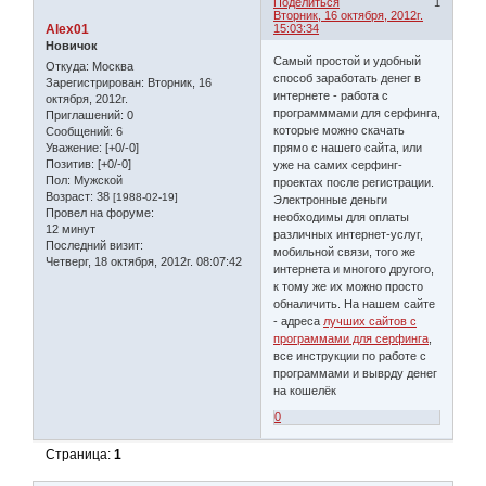
Поделиться
1
Вторник, 16 октября, 2012г.
Alex01
15:03:34
Новичок
Самый простой и удобный
Откуда:
Москва
способ заработать денег в
Зарегистрирован
: Вторник, 16
интернете - работа с
октября, 2012г.
программмами для серфинга,
Приглашений:
0
которые можно скачать
Сообщений:
6
прямо с нашего сайта, или
Уважение:
[+0/-0]
Позитив:
[+0/-0]
уже на самих серфинг-
Пол:
Мужской
проектах после регистрации.
Возраст:
38
[1988-02-19]
Электронные деньги
Провел на форуме:
необходимы для оплаты
12 минут
различных интернет-услуг,
Последний визит:
мобильной связи, того же
Четверг, 18 октября, 2012г. 08:07:42
интернета и многого другого,
к тому же их можно просто
обналичить. На нашем сайте
- адреса
лучших сайтов с
программами для серфинга
,
все инструкции по работе с
программами и выврду денег
на кошелёк
0
Страница:
1