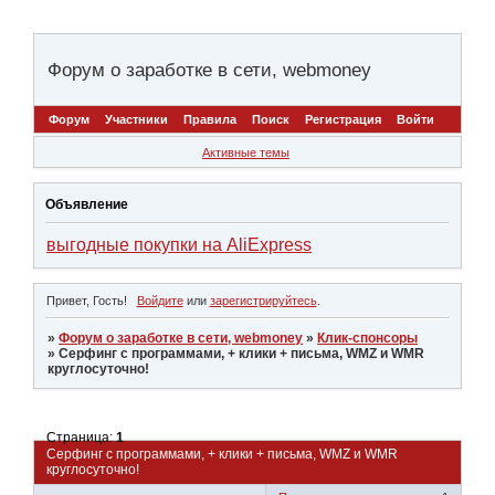
Форум о заработке в сети, webmoney
Форум
Участники
Правила
Поиск
Регистрация
Войти
Активные темы
Объявление
выгодные покупки на AliExpress
Привет, Гость!
Войдите
или
зарегистрируйтесь
.
»
Форум о заработке в сети, webmoney
»
Клик-спонсоры
»
Серфинг с программами, + клики + письма, WMZ и WMR
круглосуточно!
Страница:
1
Серфинг с программами, + клики + письма, WMZ и WMR
круглосуточно!