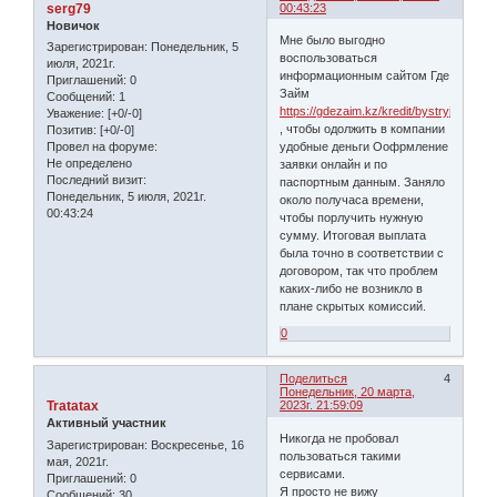
serg79
00:43:23
Новичок
Мне было выгодно
Зарегистрирован
: Понедельник, 5
воспользоваться
июля, 2021г.
информационным сайтом Где
Приглашений:
0
Займ
Сообщений:
1
https://gdezaim.kz/kredit/bystryj/
Уважение:
[+0/-0]
, чтобы одолжить в компании
Позитив:
[+0/-0]
Провел на форуме:
удобные деньги Оофрмление
Не определено
заявки онлайн и по
Последний визит:
паспортным данным. Заняло
Понедельник, 5 июля, 2021г.
около получаса времени,
00:43:24
чтобы порлучить нужную
сумму. Итоговая выплата
была точно в соответствии с
договором, так что проблем
каких-либо не возникло в
плане скрытых комиссий.
0
Поделиться
4
Понедельник, 20 марта,
Tratatax
2023г. 21:59:09
Активный участник
Никогда не пробовал
Зарегистрирован
: Воскресенье, 16
пользоваться такими
мая, 2021г.
сервисами.
Приглашений:
0
Я просто не вижу
Сообщений:
30