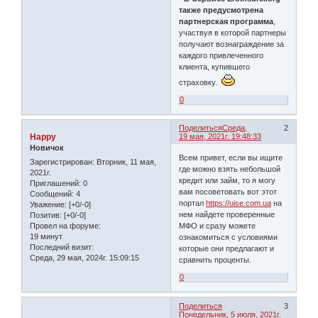
также предусмотрена
партнерская программа
,
участвуя в которой партнеры
получают вознаграждение за
каждого привлеченного
клиента, купившего
страховку.
0
Поделиться
Среда,
2
Happy
19 мая, 2021г. 19:48:33
Новичок
Всем привет, если вы ищите
Зарегистрирован
: Вторник, 11 мая,
где можно взять небольшой
2021г.
кредит или займ, то я могу
Приглашений:
0
вам посоветовать вот этот
Сообщений:
4
портал
https://uise.com.ua
на
Уважение:
[+0/-0]
нем найдете проверенные
Позитив:
[+0/-0]
Провел на форуме:
МФО и сразу можете
19 минут
ознакомиться с условиями
Последний визит:
которые они предлагают и
Среда, 29 мая, 2024г. 15:09:15
сравнить проценты.
0
Поделиться
3
Понедельник, 5 июля, 2021г.