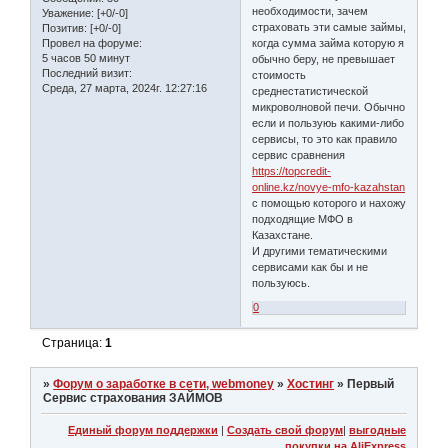
необходимости, зачем
Уважение:
[+0/-0]
страховать эти самые займы,
Позитив:
[+0/-0]
Провел на форуме:
когда сумма займа которую я
5 часов 50 минут
обычно беру, не превышает
Последний визит:
стоимость
Среда, 27 марта, 2024г. 12:27:16
среднестатистической
микроволновой печи. Обычно
если и пользуюь какими-либо
сервисы, то это как правило
сервис сравнения
https://topcredit-
online.kz/novye-mfo-kazahstan
с помощью которого и нахожу
подходящие МФО в
Казахстане.
И другими тематическими
сервисами как бы и не
пользуюсь.
0
Страница:
1
»
Форум о заработке в сети, webmoney
»
Хостинг
»
Первый
Сервис страхования ЗАЙМОВ
Единый форум поддержки
|
Создать свой форум
|
выгодные
покупки на AliExpress