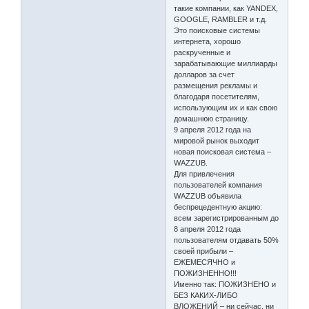
такие компании, как YANDEX,
GOOGLE, RAMBLER и т.д.
Это поисковые системы
интернета, хорошо
раскрученные и
зарабатывающие миллиарды
долларов за счет
размещения рекламы и
благодаря посетителям,
использующим их и как свою
домашнюю страницу.
9 апреля 2012 года на
мировой рынок выходит
новая поисковая система –
WAZZUB.
Для привлечения
пользователей компания
WAZZUB объявила
беспрецедентную акцию:
всем зарегистрированным до
8 апреля 2012 года
пользователям отдавать 50%
своей прибыли –
ЕЖЕМЕСЯЧНО и
ПОЖИЗНЕННО!!!
Именно так: ПОЖИЗНЕНО и
БЕЗ КАКИХ-ЛИБО
ВЛОЖЕНИЙ – ни сейчас, ни