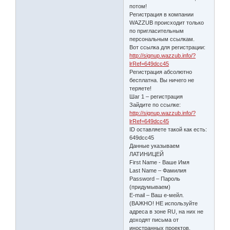
потом!
Регистрация в компании
WAZZUB происходит только
по пригласительным
персональным ссылкам.
Вот ссылка для регистрации:
http://signup.wazzub.info/?
lrRef=649dcc45
Регистрация абсолютно
бесплатна. Вы ничего не
теряете!
Шаг 1 – регистрация
Зайдите по ссылке:
http://signup.wazzub.info/?
lrRef=649dcc45
ID оставляете такой как есть:
649dcc45
Данные указываем
ЛАТИНИЦЕЙ
First Name - Ваше Имя
Last Name – Фамилия
Password – Пароль
(придумываем)
E-mail – Ваш е-мейл.
(ВАЖНО! НЕ используйте
адреса в зоне RU, на них не
доходят письма от
иностранных проектов,