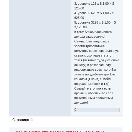
3. уровень 125 х $ 1.00 = $
125.00
4. уровень 625 х $ 1,00 = $
625,00
5. уровень 3125 х $ 1.00 = $
3,125.00
и того: $3905 пассивного
дохода ежемесячно!
Сейчас Вам надо лишь
зарегистрироваться,
получить свою персональную
ссылку, скопировать этот
текст (вставив туда уже свою
ссылку) и разослать эту
информацию всем, кого Вы
знаете по удобным для Вас
каналам (Скайп, е-мейл,
социальные сети и т.д.)
Сделайте это, пока есть
время, и обеспечьте себя
пожизненным пассивным
доходом!
0
Страница:
1