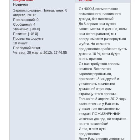
Новичок
От 4000 $ ежемесячного
Зарегистрирован
: Понедельник, 8
пожизненного, пассивного
августа, 2011г.
дохода, без вложений!
Приглашений:
0
До 8 апреля нам нужно
Сообщений:
4
занять места. А дальше, если
Уважение:
[+0/-0]
нам не понравится, мы
Позитив:
[+0/-0]
Провел на форуме:
всегда сможем развернуться
10 минут
и уйти. Но если это
Последний визит:
предложение сработает пусть
Четверг, 29 марта, 2012г. 17:46:55
даже на 10 %, всем будет
очень приятно.
От нас требуется совсем
немного. Бесплатно
зарегистрироваться,
пригласить 3-их друзей и
установить в качестве
домашней страницы
страницу этого проекта.
Только по 8 апреля 2012 года
включительно у Вас есть
уникальная возможность:
создать ПОЖИЗНЕННЫЙ
источник дохода, не потратив
на это ни копейки!
И так, в чем суть
предложения.
Всем Вам хорошо известны