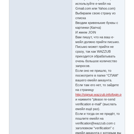
используйте е-мейл на
Gmail.com или Yahoo.com)
Выбираем свою страну из
списка
Вводим кривенькие буквы с
картинки (Капча)
И жмем JOIN
Вам пишут, что на ваш е-
мейл должно прийти письмо.
Письмо может прийти не
сразу, так как WAZZUB
приходится обрабатывать
очень большое количество
запросов.
Если оно не пришло, то
посмотрите в папке “СПАМ”
вашего емейл аккаунта.
Если там его нет, то зайдите
на страницу
http://signup.wazzub.info/login.php
и нажмите “please re-send
verification e-mail” (выслать
емейл ещё раз).
Если и тогда он не придёт, то
пошлите емейл на
verification@wazzub.com с
заголовком “verification” с
емейл аккаунта с которым вы