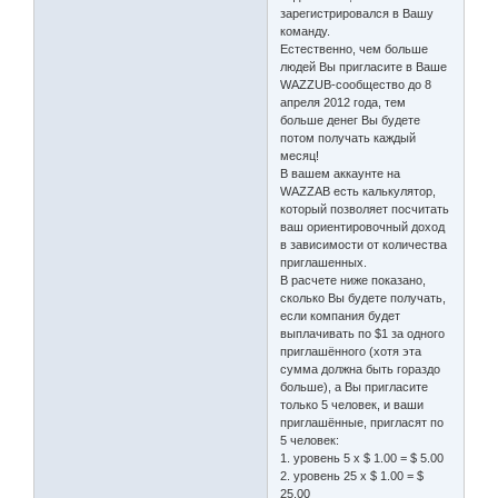
зарегистрировался в Вашу
команду.
Естественно, чем больше
людей Вы пригласите в Ваше
WAZZUB-сообщество до 8
апреля 2012 года, тем
больше денег Вы будете
потом получать каждый
месяц!
В вашем аккаунте на
WAZZAB есть калькулятор,
который позволяет посчитать
ваш ориентировочный доход
в зависимости от количества
приглашенных.
В расчете ниже показано,
сколько Вы будете получать,
если компания будет
выплачивать по $1 за одного
приглашённого (хотя эта
сумма должна быть гораздо
больше), а Вы пригласите
только 5 человек, и ваши
приглашённые, пригласят по
5 человек:
1. уровень 5 х $ 1.00 = $ 5.00
2. уровень 25 х $ 1.00 = $
25.00