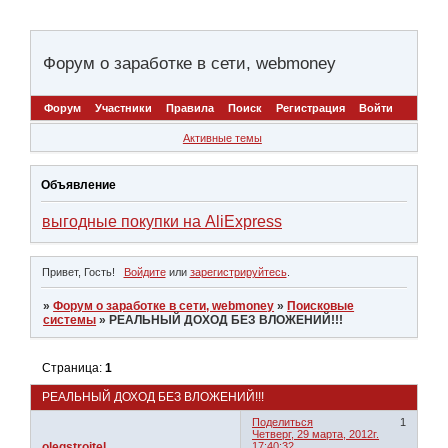
Форум о заработке в сети, webmoney
Форум
Участники
Правила
Поиск
Регистрация
Войти
Активные темы
Объявление
выгодные покупки на AliExpress
Привет, Гость!
Войдите
или
зарегистрируйтесь
.
»
Форум о заработке в сети, webmoney
»
Поисковые
системы
»
РЕАЛЬНЫЙ ДОХОД БЕЗ ВЛОЖЕНИЙ!!!
Страница:
1
РЕАЛЬНЫЙ ДОХОД БЕЗ ВЛОЖЕНИЙ!!!
Поделиться
1
Четверг, 29 марта, 2012г.
olegstroitel
17:40:32