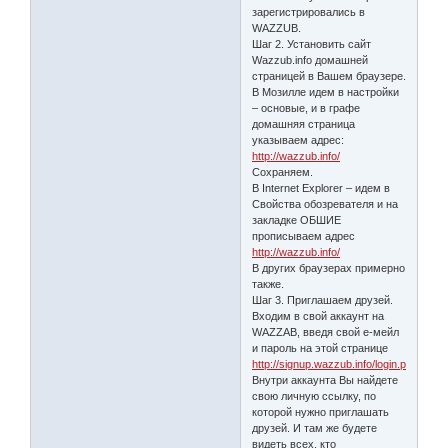
зарегистрировались в
WAZZUB.
Шаг 2. Установить сайт
Wazzub.info домашней
страницей в Вашем браузере.
В Мозилле идем в настройки
– основые, и в графе
домашняя страница
указываем адрес:
http://wazzub.info/
Сохраняем.
В Internet Explorer – идем в
Свойства обозревателя и на
закладке ОБШИЕ
прописываем адрес
http://wazzub.info/
В других браузерах примерно
также.
Шаг 3. Приглашаем друзей.
Входим в свой аккаунт на
WAZZAB, введя свой е-мейл
и пароль на этой странице
http://signup.wazzub.info/login.php
Внутри аккаунта Вы найдете
свою личную ссылку, по
которой нужно приглашать
друзей. И там же будете
видеть всех, кто