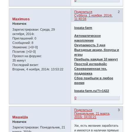
Поделиться
2
Суббота, 1 ноября, 2014г.
Maximuss
11:40:04
Новичок
lopata-farm
Зарегистрирован
: Среда, 29
октября, 2014г.
Автоматическое
Приглашений:
0
накопление
Сообщений:
8
Окупаемость 3 дня
Уважение:
[+0/-0]
Выгодные акции, бонусы и
Позитив:
[+0/-0]
игры
Провел на форуме:
Прибыль каждые 10 минут
35 минут
Простой интерфейс
Последний визит:
Своевременная тех.
Вторник, 4 ноября, 2014г. 13:53:22
поддержка
Сбор прибыли в любое
время
lopata-farm.ru/?i=1422
0
Поделиться
3
Понедельник, 21 марта,
МашаШа
2016г. 04:00:21
Новичок
Хм, есть желание заработать
Зарегистрирован
: Понедельник, 21
и имеются в наличии прямые
марта, 2016г.