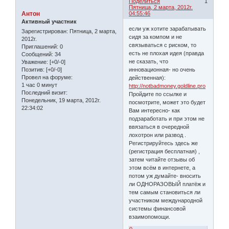
Поделиться
1
Пятница, 2 марта, 2012г.
Антон
04:55:46
Активный участник
если уж хотите зарабатывать
Зарегистрирован
: Пятница, 2 марта,
сидя за компом и не
2012г.
связываться с риском, то
Приглашений:
0
есть не плохая идея (правда
Сообщений:
34
не сказать, что
Уважение:
[+0/-0]
инновационная- но очень
Позитив:
[+0/-0]
Провел на форуме:
действенная):
1 час 0 минут
http://notbadmoney.goldline.pro
Последний визит:
Пройдите по ссылке и
Понедельник, 19 марта, 2012г.
посмотрите, может это будет
22:34:02
Вам интересно- как
подзаработать и при этом не
ввязаться в очередной
лохотрон или развод .
Регистрируйтесь здесь же
(регистрация бесплатная) ,
затем читайте отзывы об
этом всём в интернете, а
потом уж думайте- вносить
ли ОДНОРАЗОВЫЙ платёж и
тем самым становиться ли
участником международной
системы финансовой
взаимопомощи.
0