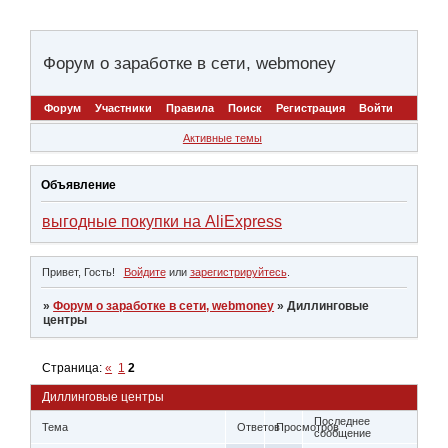
Форум о заработке в сети, webmoney
Форум
Участники
Правила
Поиск
Регистрация
Войти
Активные темы
Объявление
выгодные покупки на AliExpress
Привет, Гость!
Войдите
или
зарегистрируйтесь
.
»
Форум о заработке в сети, webmoney
»
Диллинговые
центры
Страница:
«
1
2
Диллинговые центры
Последнее
Тема
Ответов
Просмотров
сообщение