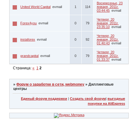
Воскресенье, 23
United World Capital
evmail
1
114
января, 2011г.
03:44:45
evmail
Четверг, 20
Forex4you
evmail
0
79
января, 2011г.
23:35:10
evmail
Четверг, 20
instaforex
evmail
0
92
января, 2011г.
01:40:43
evmail
Четверг, 20
grandcapital
evmail
0
79
января, 2011г.
01:33:37
evmail
Страница:
«
1
2
»
Форум о заработке в сети, webmoney
»
Диллинговые
центры
Единый форум поддержки
|
Создать свой форум
|
выгодные
покупки на AliExpress