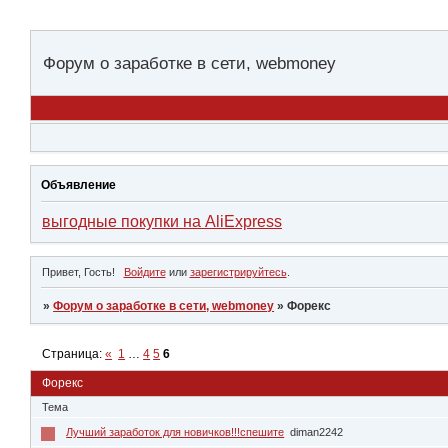
Форум о заработке в сети, webmoney
Объявление
выгодные покупки на AliExpress
Привет, Гость!
Войдите
или
зарегистрируйтесь
.
»
Форум о заработке в сети, webmoney
»
Форекс
Страница:
«
1
…
4
5
6
Форекс
Тема
Лучший заработок для новичков!!!спешите
diman2242