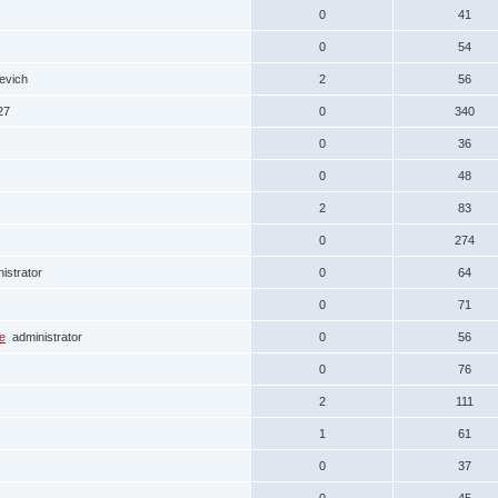
0
41
0
54
levich
2
56
27
0
340
0
36
0
48
2
83
0
274
istrator
0
64
0
71
е
administrator
0
56
0
76
2
111
1
61
0
37
0
45