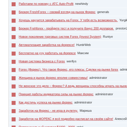
Работаем по новому с АТС Auto-Profit
newhindy
Брокер FreshForex – свежий взгляд на рынок Форекс
generals
Хочешь научится зарабатывать на Forex. У тебя есть возможность.
Yurgi
Брокер Frehforex - пройдите тест и получите бонус 200 долларов.
preston
Новое поколение торговых систем Forex (Invest System)
Runtye
Автоматизация заработка на форексе!
HuntirWeb
Бесплатно на учу работать на форексе
Максим
Новая система бизнеса с Forex
werifys
Forex (Форекс). Что такое Форекс, его плюсы. Сделки на рынке forex
admin
Женщина и рынок форекс вполне совместимы!
administrator
Не женское это дело – Форекс? А ведь женщины способны играть на рынк
Принцип работы индикатора силы на рынке форекс
administrator
Как достичь успеха на рынке форекс
administrator
Заработок на Форекс - не игра в рулетку.
Мариша
Заработок на ФОРЕКС я всё подробно расписал на своём сайте!
Алексей
Первоначальный капитал $1000 - 3000
otdel