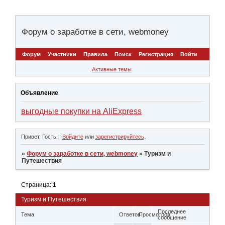
Форум о заработке в сети, webmoney
Форум
Участники
Правила
Поиск
Регистрация
Войти
Активные темы
Объявление
выгодные покупки на AliExpress
Привет, Гость!
Войдите
или
зарегистрируйтесь
.
»
Форум о заработке в сети, webmoney
»
Туризм и
Путешествия
Страница:
1
Туризм и Путешествия
Последнее
Тема
Ответов
Просмотров
сообщение