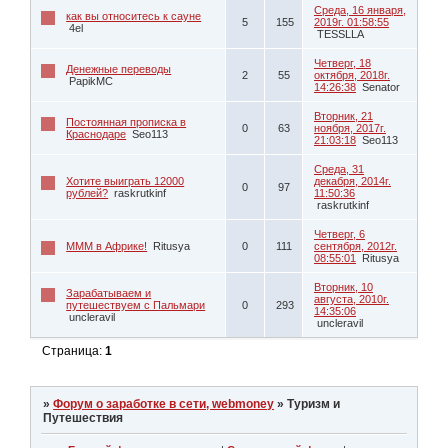
Среда, 16 января,
как вы относитесь к сауне
5
155
2019г. 01:58:55
4el
TESSLLA
Четверг, 18
Денежные переводы
2
55
октября, 2018г.
PapikMC
14:26:38
Senator
Вторник, 21
Постоянная прописка в
0
63
ноября, 2017г.
Краснодаре
Seo113
21:03:18
Seo113
Среда, 31
Хотите выиграть 12000
декабря, 2014г.
0
97
рублей?
raskrutkinf
11:50:36
raskrutkinf
Четверг, 6
МММ в Африке!
Ritusya
0
111
сентября, 2012г.
08:55:01
Ritusya
Вторник, 10
Зарабатываем и
августа, 2010г.
путешествуем с Пальмари
0
293
14:35:06
uncleravil
uncleravil
Страница:
1
»
Форум о заработке в сети, webmoney
»
Туризм и
Путешествия