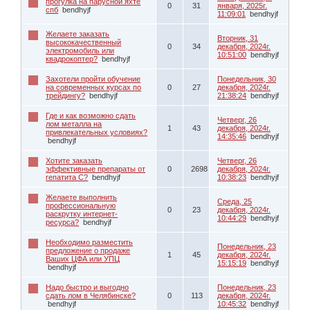
прогулка на парусной яхте
0
31
января, 2025г.
спб
bendhyjf
11:09:01
bendhyjf
Желаете заказать
Вторник, 31
высококачественный
0
34
декабря, 2024г.
электромобиль или
10:51:00
bendhyjf
квадрокоптер?
bendhyjf
Захотели пройти обучение
Понедельник, 30
на современных курсах по
0
27
декабря, 2024г.
трейдингу?
bendhyjf
21:38:24
bendhyjf
Где и как возможно сдать
Четверг, 26
лом металла на
1
43
декабря, 2024г.
привлекательных условиях?
14:35:46
bendhyjf
bendhyjf
Хотите заказать
Четверг, 26
эффективные препараты от
0
2698
декабря, 2024г.
гепатита С?
bendhyjf
10:38:23
bendhyjf
Желаете выполнить
Среда, 25
профессиональную
0
23
декабря, 2024г.
раскрутку интернет-
10:44:29
bendhyjf
ресурса?
bendhyjf
Необходимо разместить
Понедельник, 23
предложение о продаже
1
45
декабря, 2024г.
Ваших ЦФА или УПЦ
15:15:19
bendhyjf
bendhyjf
Надо быстро и выгодно
Понедельник, 23
сдать лом в Челябинске?
0
113
декабря, 2024г.
bendhyjf
10:45:32
bendhyjf