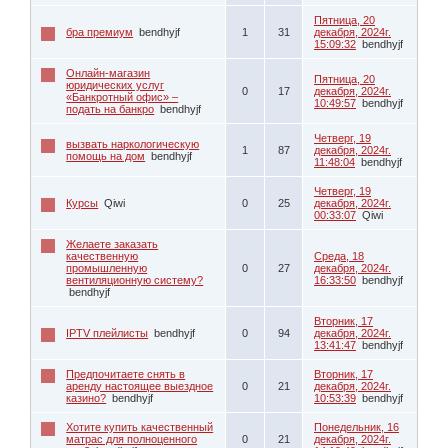
Пятница, 20
бра премиум
bendhyjf
1
31
декабря, 2024г.
15:09:32
bendhyjf
Онлайн-магазин
Пятница, 20
юридических услуг
0
17
декабря, 2024г.
«Банкротный офис» –
10:49:57
bendhyjf
подать на банкро
bendhyjf
Четверг, 19
вызвать наркологическую
1
87
декабря, 2024г.
помощь на дом
bendhyjf
11:48:04
bendhyjf
Четверг, 19
Курсы
Qiwi
0
25
декабря, 2024г.
00:33:07
Qiwi
Желаете заказать
качественную
Среда, 18
промышленную
0
27
декабря, 2024г.
вентиляционную систему?
16:33:50
bendhyjf
bendhyjf
Вторник, 17
IPTV плейлисты
bendhyjf
0
94
декабря, 2024г.
13:41:47
bendhyjf
Предпочитаете снять в
Вторник, 17
аренду настоящее выездное
0
21
декабря, 2024г.
казино?
bendhyjf
10:53:39
bendhyjf
Хотите купить качественный
Понедельник, 16
матрас для полноценного
0
21
декабря, 2024г.