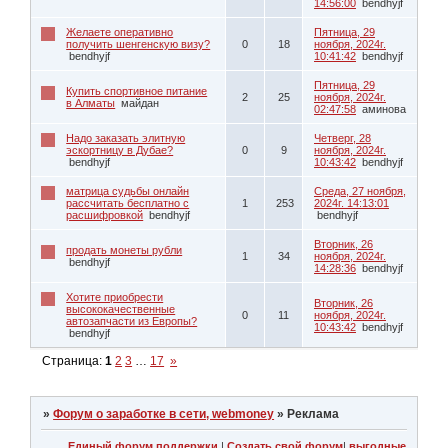
14:56:00
bendhyjf
Желаете оперативно
Пятница, 29
получить шенгенскую визу?
0
18
ноября, 2024г.
bendhyjf
10:41:42
bendhyjf
Пятница, 29
Купить спортивное питание
2
25
ноября, 2024г.
в Алматы
майдан
02:47:58
аминова
Надо заказать элитную
Четверг, 28
эскортницу в Дубае?
0
9
ноября, 2024г.
bendhyjf
10:43:42
bendhyjf
матрица судьбы онлайн
Среда, 27 ноября,
рассчитать бесплатно с
1
253
2024г. 14:13:01
расшифровкой
bendhyjf
bendhyjf
Вторник, 26
продать монеты рубли
1
34
ноября, 2024г.
bendhyjf
14:28:36
bendhyjf
Хотите приобрести
Вторник, 26
высококачественные
0
11
ноября, 2024г.
автозапчасти из Европы?
10:43:42
bendhyjf
bendhyjf
Страница:
1
2
3
…
17
»
»
Форум о заработке в сети, webmoney
»
Реклама
Единый форум поддержки
|
Создать свой форум
|
выгодные