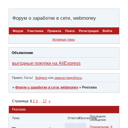
Форум о заработке в сети, webmoney
Форум
Участники
Правила
Поиск
Регистрация
Войти
Активные темы
Объявление
выгодные покупки на AliExpress
Привет, Гость!
Войдите
или
зарегистрируйтесь
.
»
Форум о заработке в сети, webmoney
»
Реклама
Страница:
1
2
3
…
17
»
Реклама
Последнее
Тема
Ответов
Просмотров
сообщение
Понедельник, 6