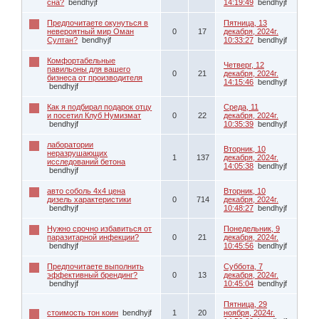
сна?
bendhyjf
14:19:49
bendhyjf
Предпочитаете окунуться в
Пятница, 13
невероятный мир Оман
0
17
декабря, 2024г.
Султан?
bendhyjf
10:33:27
bendhyjf
Комфортабельные
Четверг, 12
павильоны для вашего
0
21
декабря, 2024г.
бизнеса от производителя
14:15:46
bendhyjf
bendhyjf
Как я подбирал подарок отцу
Среда, 11
и посетил Клуб Нумизмат
0
22
декабря, 2024г.
bendhyjf
10:35:39
bendhyjf
лаборатории
Вторник, 10
неразрушающих
1
137
декабря, 2024г.
исследований бетона
14:05:38
bendhyjf
bendhyjf
авто соболь 4х4 цена
Вторник, 10
дизель характеристики
0
714
декабря, 2024г.
bendhyjf
10:48:27
bendhyjf
Нужно срочно избавиться от
Понедельник, 9
паразитарной инфекции?
0
21
декабря, 2024г.
bendhyjf
10:45:56
bendhyjf
Предпочитаете выполнить
Суббота, 7
эффективный брендинг?
0
13
декабря, 2024г.
bendhyjf
10:45:04
bendhyjf
Пятница, 29
стоимость тон коин
bendhyjf
1
20
ноября, 2024г.