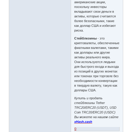
американские акции,
поскольку инвесторы
вкладывают свои деньги в
активы, которые считаются
более безопасными, такие
как доллар США и избегают
риска.
Стейблкоины
- это
криптовалюты, обеспеченные
фиатными валютами, такими
как доллары или другие
активы реального мира.
Они используются людьми
для быстрого входа и выхода
из позиций в других монетах
или токенах при торговле без
необходимости конвертации
в твердую валюту, такую ​​как
доллары США.
Купить и продать
стейблкоины Tether
TRC20/ERC20 (USDT), USD
Coin TRC20/ERC20 (USDC)
Вы можете на нашем сайте
xHash.cash
0