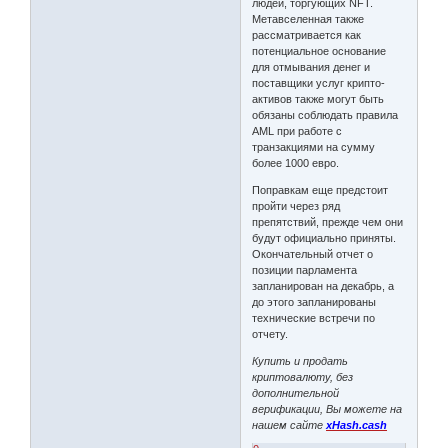
людей, торгующих NFT.
Метавселенная также
рассматривается как
потенциальное основание
для отмывания денег и
поставщики услуг крипто-
активов также могут быть
обязаны соблюдать правила
AML при работе с
транзакциями на сумму
более 1000 евро.
Поправкам еще предстоит
пройти через ряд
препятствий, прежде чем они
будут официально приняты.
Окончательный отчет о
позиции парламента
запланирован на декабрь, а
до этого запланированы
технические встречи по
отчету.
Купить и продать
криптовалюту, без
дополнительной
верификации, Вы можете на
нашем сайте
xHash.cash