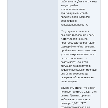
работы сети. Для этого хакер
злоупотребил
«экранированными
транзакциями» Zcash,
предназначенными для
обеспечения
конфиденциальности.
Ситуация предъявляет
высокие требования к сети.
Хотя у Zcash не было
простоев, быстро растущий
размер блокчейна привел к
проблемам с возможностью
узлов синхронизироваться с
сетью. Записи в сети
показывают, что, хотя
ситуация сохраняется в
течение нескольких месяцев,
она была доведена до
сведения общественности
лишь недавно.
Другие отметили, что Zcash
не имеет системы защиты от
спама. Транзактор платит
небольшую комиссию в
размере 0,0001 ZEC
(стоимостью несколько