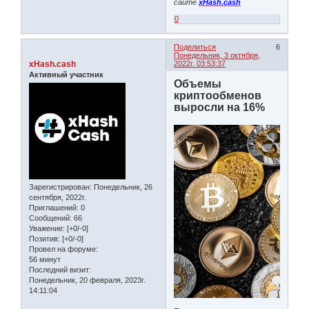
сайте
xHash.cash
0
Поделиться
6
Понедельник, 3 октября,
xHash.cash
2022г. 03:53:37
Активный участник
Объемы
криптообменов
выросли на 16%
Зарегистрирован
: Понедельник, 26
сентября, 2022г.
Приглашений:
0
Сообщений:
66
Уважение:
[+0/-0]
Позитив:
[+0/-0]
Провел на форуме:
56 минут
Последний визит:
Понедельник, 20 февраля, 2023г.
14:11:04