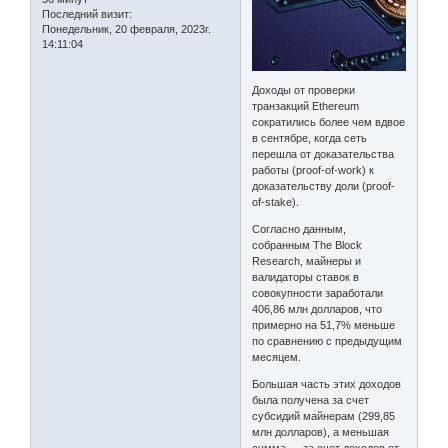
Последний визит:
Понедельник, 20 февраля, 2023г.
14:11:04
Доходы от проверки
транзакций Ethereum
сократились более чем вдвое
в сентябре, когда сеть
перешла от доказательства
работы (proof-of-work) к
доказательству доли (proof-
of-stake).
Согласно данным,
собранным The Block
Research, майнеры и
валидаторы ставок в
совокупности заработали
406,86 млн долларов, что
примерно на 51,7% меньше
по сравнению с предыдущим
месяцем.
Большая часть этих доходов
была получена за счет
субсидий майнерам (299,85
млн долларов), а меньшая
сумма — за счет доходов от