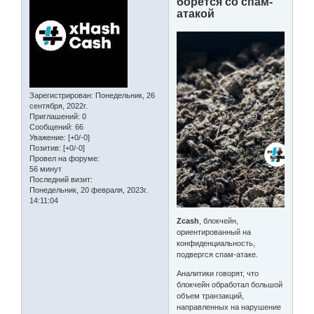
борется со спам-
атакой
Зарегистрирован
: Понедельник, 26
сентября, 2022г.
Приглашений:
0
Сообщений:
66
Уважение:
[+0/-0]
Позитив:
[+0/-0]
Провел на форуме:
56 минут
Последний визит:
Понедельник, 20 февраля, 2023г.
14:11:04
Zcash
, блокчейн,
ориентированный на
конфиденциальность,
подвергся спам-атаке.
Аналитики говорят, что
блокчейн обработал большой
объем транзакций,
направленных на нарушение