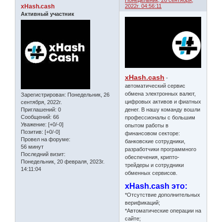
Понедельник, 26 сентября,
xHash.cash
2022г. 04:56:11
Активный участник
xHash.cash
-
автоматический сервис
обмена электронных валют,
Зарегистрирован
: Понедельник, 26
цифровых активов и фиатных
сентября, 2022г.
денег. В нашу команду вошли
Приглашений:
0
Сообщений:
66
профессионалы с большим
Уважение:
[+0/-0]
опытом работы в
Позитив:
[+0/-0]
финансовом секторе:
Провел на форуме:
банковские сотрудники,
56 минут
разработчики программного
Последний визит:
обеспечения, крипто-
Понедельник, 20 февраля, 2023г.
трейдеры и сотрудники
14:11:04
обменных сервисов.
xHash.cash это:
*Отсутствие дополнительных
верификаций;
*Автоматические операции на
сайте;