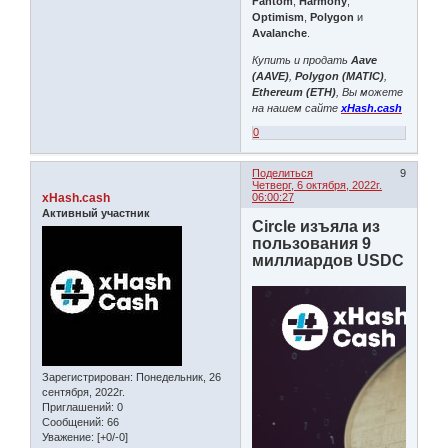
Fantom
,
Harmony
,
Optimism
,
Polygon
и
Avalanche
.
Купить и продать
Aave
(AAVE)
,
Polygon (MATIC)
,
Ethereum (ETH)
, Вы можете
на нашем сайте
xHash.cash
0
Поделиться
9
Четверг, 6 октября, 2022г.
xHash.cash
06:00:27
Активный участник
Circle изъяла из
пользования 9
миллиардов USDC
Зарегистрирован
: Понедельник, 26
сентября, 2022г.
Приглашений:
0
Сообщений:
66
Уважение:
[+0/-0]