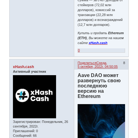
стейкеров (72,02 млн
долларов), комиссий за
транзакции (22,28 млн
долларов) и вознаграждений
(12,7 млн ​​долларов).
Купить и продать
Ethereum
(ETH)
, Вы можете на нашем
сайте
xHash.cash
0
Поделиться
Среда,
8
xHash.cash
5 октября, 2022г. 04:50:05
Активный участник
Aave DAO может
развернуть свою
последнюю
версию на
Ethereum
Зарегистрирован
: Понедельник, 26
сентября, 2022г.
Приглашений:
0
Сообщений:
66