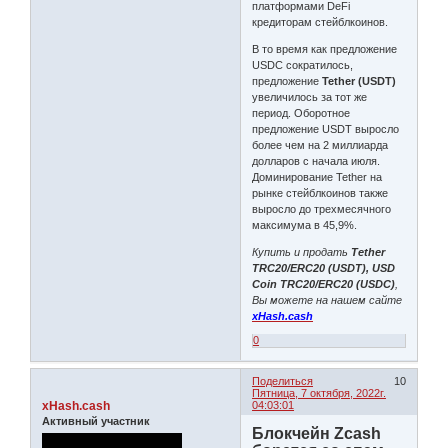
платформами DeFi
кредиторам стейблкоинов.
В то время как предложение
USDC сократилось,
предложение
Tether (USDT)
увеличилось за тот же
период. Оборотное
предложение USDT выросло
более чем на 2 миллиарда
долларов с начала июля.
Доминирование Tether на
рынке стейблкоинов также
выросло до трехмесячного
максимума в 45,9%.
Купить и продать
Tether
TRC20/ERC20 (USDT), USD
Coin TRC20/ERC20 (USDC)
,
Вы можете на нашем сайте
xHash.cash
0
Поделиться
10
Пятница, 7 октября, 2022г.
xHash.cash
04:03:01
Активный участник
Блокчейн Zcash