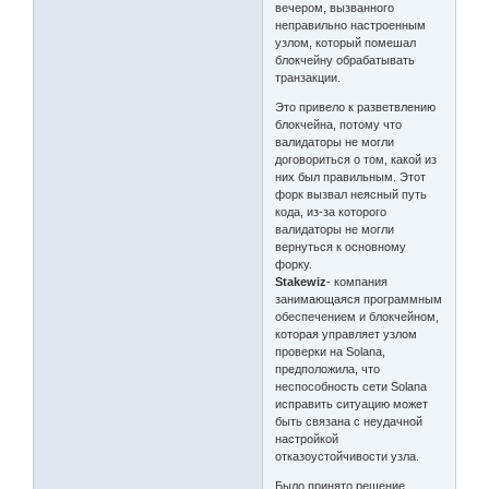
вечером, вызванного
неправильно настроенным
узлом, который помешал
блокчейну обрабатывать
транзакции.
Это привело к разветвлению
блокчейна, потому что
валидаторы не могли
договориться о том, какой из
них был правильным. Этот
форк вызвал неясный путь
кода, из-за которого
валидаторы не могли
вернуться к основному
форку.
Stakewiz
- компания
занимающаяся программным
обеспечением и блокчейном,
которая управляет узлом
проверки на Solana,
предположила, что
неспособность сети Solana
исправить ситуацию может
быть связана с неудачной
настройкой
отказоустойчивости узла.
Было принято решение