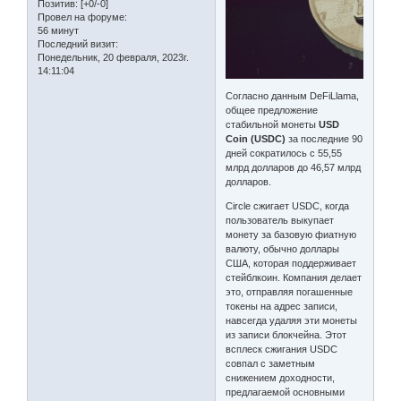
Позитив:
[+0/-0]
Провел на форуме:
56 минут
Последний визит:
Понедельник, 20 февраля, 2023г.
14:11:04
Согласно данным DeFiLlama,
общее предложение
стабильной монеты
USD
Coin (USDC)
за последние 90
дней сократилось с 55,55
млрд долларов до 46,57 млрд
долларов.
Circle сжигает USDC, когда
пользователь выкупает
монету за базовую фиатную
валюту, обычно доллары
США, которая поддерживает
стейблкоин. Компания делает
это, отправляя погашенные
токены на адрес записи,
навсегда удаляя эти монеты
из записи блокчейна. Этот
всплеск сжигания USDC
совпал с заметным
снижением доходности,
предлагаемой основными