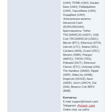
(UAH); ПУМБ (UAH); Альфа-
Банк (UAH); Райффайзен
(UAH); Укрсиббанк (UAH);
Ощадбанк (UAH);
Электронные валюты:
Advanced Cash
(EUR/USD/UAH);
Криптовалюты: Tether
TRC20/ERC20 (USDT); USD
Coin TRC20/ERC20 (USDC);
Bitcoin (BTC); Ethereum (ETH);
Litecoin (LTC); Solana (SOL);
Cardano (ADA); Zcash (ZEC);
Monero (XMR); Polygon
(MATIC); TRON (TRX);
Polkadot (DOT); Ethereum
Classic (ETC); Uniswap (UNI);
The Sandbox (SAND); Ripple
(XRP); Shiba Inu (SHIB);
Dogecoin (DOGE); Aave
(AAVE); 1inch (1INCH); Dai
(DAI); Binance Coin BEP2
(BNB).
Контакты:
E-mail: support@xhash.cash
Telegaram:
@xhash_cash
Online chat: на сайте