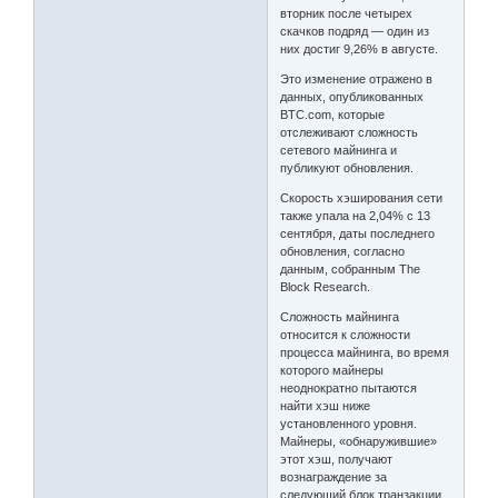
вторник после четырех
скачков подряд — один из
них достиг 9,26% в августе.
Это изменение отражено в
данных, опубликованных
BTC.com, которые
отслеживают сложность
сетевого майнинга и
публикуют обновления.
Скорость хэширования сети
также упала на 2,04% с 13
сентября, даты последнего
обновления, согласно
данным, собранным The
Block Research.
Сложность майнинга
относится к сложности
процесса майнинга, во время
которого майнеры
неоднократно пытаются
найти хэш ниже
установленного уровня.
Майнеры, «обнаружившие»
этот хэш, получают
вознаграждение за
следующий блок транзакции.