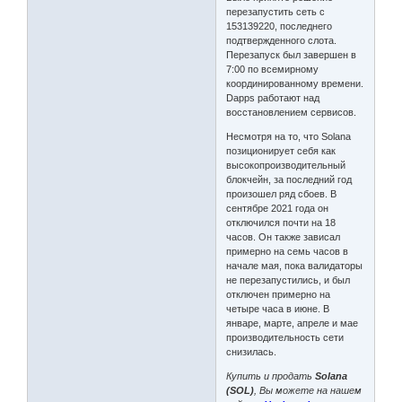
перезапустить сеть с
153139220, последнего
подтвержденного слота.
Перезапуск был завершен в
7:00 по всемирному
координированному времени.
Dapps работают над
восстановлением сервисов.
Несмотря на то, что Solana
позиционирует себя как
высокопроизводительный
блокчейн, за последний год
произошел ряд сбоев. В
сентябре 2021 года он
отключился почти на 18
часов. Он также зависал
примерно на семь часов в
начале мая, пока валидаторы
не перезапустились, и был
отключен примерно на
четыре часа в июне. В
январе, марте, апреле и мае
производительность сети
снизилась.
Купить и продать
Solana
(SOL)
, Вы можете на нашем