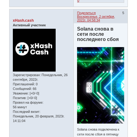
0
Поделиться
5
Воскресенье, 2 октября,
xHash.cash
2022г. 04:58:34
Активный участник
Solana снова в
сети после
последнего сбоя
Зарегистрирован
: Понедельник, 26
сентября, 2022г.
Приглашений:
0
Сообщений:
66
Уважение:
[+0/-0]
Позитив:
[+0/-0]
Провел на форуме:
56 минут
Последний визит:
Понедельник, 20 февраля, 2023г.
14:11:04
Solana снова подключена к
сети после сбоя в пятницу