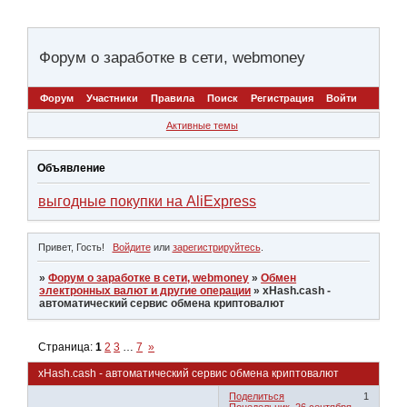
Форум о заработке в сети, webmoney
Форум
Участники
Правила
Поиск
Регистрация
Войти
Активные темы
Объявление
выгодные покупки на AliExpress
Привет, Гость!
Войдите
или
зарегистрируйтесь
.
»
Форум о заработке в сети, webmoney
»
Обмен
электронных валют и другие операции
»
xHash.cash -
автоматический сервис обмена криптовалют
Страница:
1
2
3
…
7
»
xHash.cash - автоматический сервис обмена криптовалют
Поделиться
1