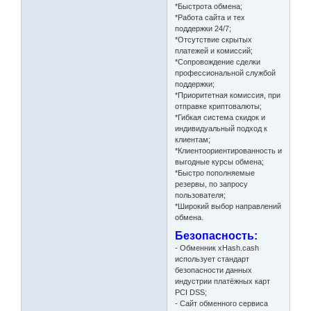
*Быстрота обмена;
*Работа сайта и тех
поддержки 24/7;
*Отсутствие скрытых
платежей и комиссий;
*Cопровождение сделки
профессиональной службой
поддержки;
*Приоритетная комиссия, при
отправке криптовалюты;
*Гибкая система скидок и
индивидуальный подход к
клиентам;
*Клиентоориентированность и
выгодные курсы обмена;
*Быстро пополняемые
резервы, по запросу
пользователя;
*Широкий выбор направлений
обмена.
Безопасность:
- Обменник xHash.cash
использует стандарт
безопасности данных
индустрии платёжных карт
PCI DSS;
- Сайт обменного сервиса