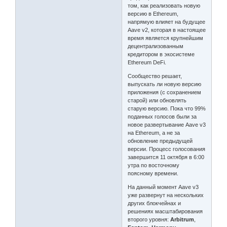
том, как реализовать новую
версию в Ethereum,
напрямую влияет на будущее
Aave v2, которая в настоящее
время является крупнейшим
децентрализованным
кредитором в экосистеме
Ethereum DeFi.
Сообщество решает,
выпускать ли новую версию
приложения (с сохранением
старой) или обновлять
старую версию. Пока что 99%
поданных голосов были за
новое развертывание Aave v3
на Ethereum, а не за
обновление предыдущей
версии. Процесс голосования
завершится 11 октября в 6:00
утра по восточному
поясному времени.
На данный момент Aave v3
уже развернут на нескольких
других блокчейнах и
решениях масштабирования
второго уровня:
Arbitrum
,