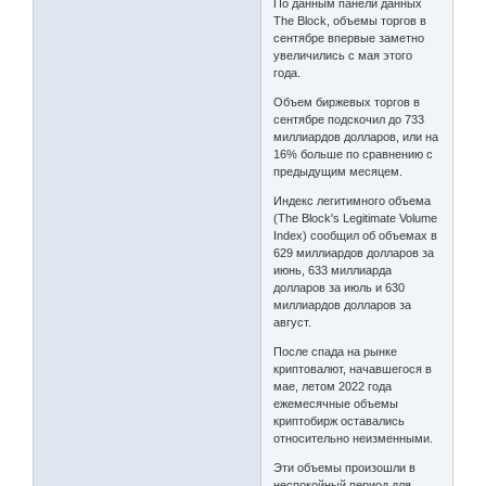
По данным панели данных
The Block, объемы торгов в
сентябре впервые заметно
увеличились с мая этого
года.
Объем биржевых торгов в
сентябре подскочил до 733
миллиардов долларов, или на
16% больше по сравнению с
предыдущим месяцем.
Индекс легитимного объема
(The Block's Legitimate Volume
Index) сообщил об объемах в
629 миллиардов долларов за
июнь, 633 миллиарда
долларов за июль и 630
миллиардов долларов за
август.
После спада на рынке
криптовалют, начавшегося в
мае, летом 2022 года
ежемесячные объемы
криптобирж оставались
относительно неизменными.
Эти объемы произошли в
неспокойный период для