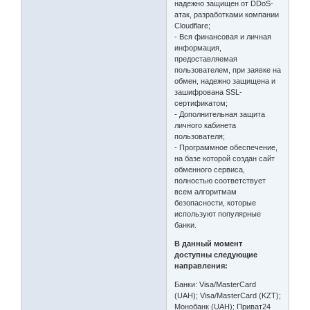
надежно защищен от DDoS-
атак, разработками компании
Cloudflare;
- Вся финансовая и личная
информация,
предоставляемая
пользователем, при заявке на
обмен, надежно защищена и
зашифрована SSL-
сертификатом;
- Дополнительная защита
личного кабинета
пользователя;
- Программное обеспечение,
на базе которой создан сайт
обменного сервиса,
полностью соответствует
всем алгоритмам
безопасности, которые
используют популярные
банки.
В данный момент
доступны следующие
направления:
Банки: Visa/MasterCard
(UAH); Visa/MasterCard (KZT);
Монобанк (UAH); Приват24