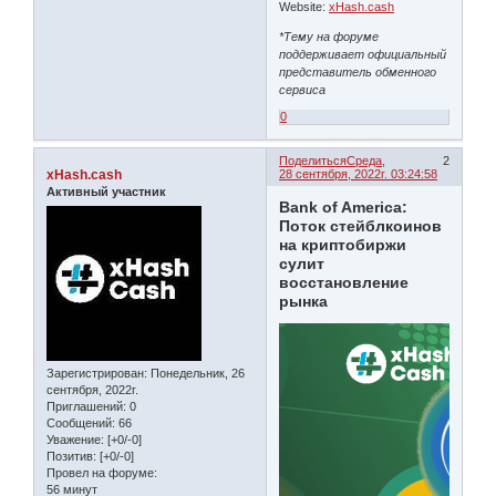
Website:
xHash.cash
*Тему на форуме
поддерживает официальный
представитель обменного
сервиса
0
Поделиться
Среда,
2
xHash.cash
28 сентября, 2022г. 03:24:58
Активный участник
Bank of America:
Поток стейблкоинов
на криптобиржи
сулит
восстановление
рынка
Зарегистрирован
: Понедельник, 26
сентября, 2022г.
Приглашений:
0
Сообщений:
66
Уважение:
[+0/-0]
Позитив:
[+0/-0]
Провел на форуме:
56 минут