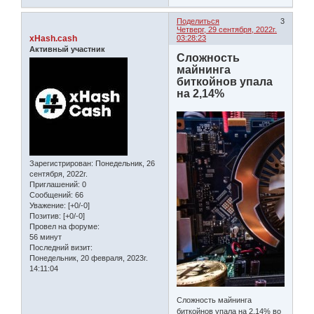
Поделиться
3
Четверг, 29 сентября, 2022г.
xHash.cash
03:28:23
Активный участник
Сложность
майнинга
биткойнов упала
на 2,14%
Зарегистрирован
: Понедельник, 26
сентября, 2022г.
Приглашений:
0
Сообщений:
66
Уважение:
[+0/-0]
Позитив:
[+0/-0]
Провел на форуме:
56 минут
Последний визит:
Понедельник, 20 февраля, 2023г.
14:11:04
Сложность майнинга
биткойнов упала на 2,14% во