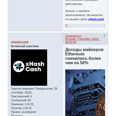
крипторынка.
Купить и продать
криптовалюту, Вы можете
на нашем сайте
xHash.cash
0
Поделиться
7
Вторник, 4 октября, 2022г.
xHash.cash
06:40:44
Активный участник
Доходы майнеров
Ethereum
снизились более
чем на 50%
Зарегистрирован
: Понедельник, 26
сентября, 2022г.
Приглашений:
0
Сообщений:
66
Уважение:
[+0/-0]
Позитив:
[+0/-0]
Провел на форуме:
56 минут