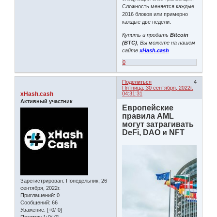
Сложность меняется каждые
2016 блоков или примерно
каждые две недели.
Купить и продать
Bitcoin
(BTC)
, Вы можете на нашем
сайте
xHash.cash
0
Поделиться
4
Пятница, 30 сентября, 2022г.
xHash.cash
04:31:31
Активный участник
Европейские
правила AML
могут затрагивать
DeFi, DAO и NFT
Зарегистрирован
: Понедельник, 26
сентября, 2022г.
Приглашений:
0
Сообщений:
66
Уважение:
[+0/-0]
Позитив:
[+0/-0]