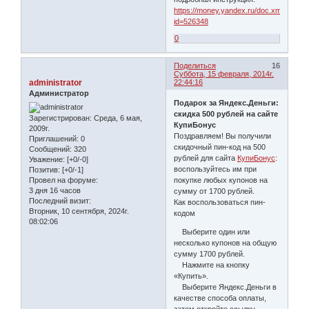
https://money.yandex.ru/doc.xml?
id=526348
0
Поделиться
16
Суббота, 15 февраля, 2014г.
administrator
22:44:16
Администратор
Подарок за Яндекс.Деньги:
скидка 500 рублей на сайте
Зарегистрирован
: Среда, 6 мая,
КупиБонус
2009г.
Поздравляем! Вы получили
Приглашений:
0
скидочный пин-код на 500
Сообщений:
320
рублей для сайта
КупиБонус
:
Уважение:
[+0/-0]
воспользуйтесь им при
Позитив:
[+0/-1]
Провел на форуме:
покупке любых купонов на
3 дня 16 часов
сумму от 1700 рублей.
Последний визит:
Как воспользоваться пин-
Вторник, 10 сентября, 2024г.
кодом
08:02:06
Выберите один или
несколько купонов на общую
сумму 1700 рублей.
Нажмите на кнопку
«Купить».
Выберите Яндекс.Деньги в
качестве способа оплаты,
затем откройте ссылку