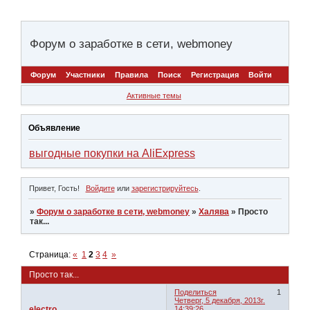
Форум о заработке в сети, webmoney
Форум
Участники
Правила
Поиск
Регистрация
Войти
Активные темы
Объявление
выгодные покупки на AliExpress
Привет, Гость!
Войдите
или
зарегистрируйтесь
.
»
Форум о заработке в сети, webmoney
»
Халява
»
Просто
так...
Страница:
«
1
2
3
4
»
Просто так...
Поделиться
1
Четверг, 5 декабря, 2013г.
electro
14:39:26