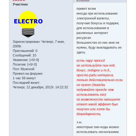
Участник
привет всем
иногда при использовании
электронной валюты,
получаю бонусы и подарки,
для использования в
различных интернет
ресурсах
Зарегистрирован
: Четверг, 7 мая,
большинство из них мне не
2009г.
нужны, буду выкладывать их
Приглашений:
0
здесь
Сообщений:
10
Уважение:
[+0/-0]
есть пару просьб
Позитив:
[+0/-0]
не используйте пин-код,
Пол:
Мужской
бонус, подарок и т.д.,
Провел на форуме:
просто ради интереса,
1 час 56 минут
только действительно если
Последний визит:
он нужен (дважды
Четверг, 12 декабря, 2013г. 14:22:32
подумайте прежде чем
использовать его)
по возможности напишите
ответ какой эффект был
получен или хотя бы
благодарность
з.ы.
некоторые пин-коды можно
использовать несколькими