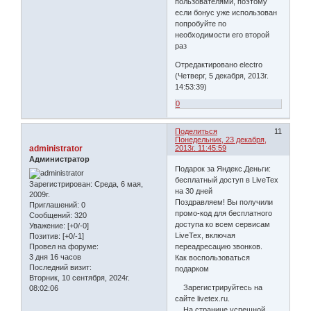
пользователями, поэтому
если бонус уже использован
попробуйте по
необходимости его второй
раз
Отредактировано electro
(Четверг, 5 декабря, 2013г.
14:53:39)
0
Поделиться
11
Понедельник, 23 декабря,
administrator
2013г. 11:45:59
Администратор
Подарок за Яндекс.Деньги:
бесплатный доступ в LiveTex
Зарегистрирован
: Среда, 6 мая,
на 30 дней
2009г.
Поздравляем! Вы получили
Приглашений:
0
промо-код для бесплатного
Сообщений:
320
доступа ко всем сервисам
Уважение:
[+0/-0]
LiveTex, включая
Позитив:
[+0/-1]
Провел на форуме:
переадресацию звонков.
3 дня 16 часов
Как воспользоваться
Последний визит:
подарком
Вторник, 10 сентября, 2024г.
Зарегистрируйтесь на
08:02:06
сайте livetex.ru.
На странице успешной