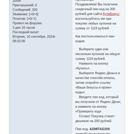
2009г.
Поздравляем! Вы получили
Приглашений:
0
скидочный пин-код на 200
Сообщений:
320
рублей для сайта
КупиБонус
:
Уважение:
[+0/-0]
воспользуйтесь им при
Позитив:
[+0/-1]
Провел на форуме:
покупке любых купонов на
3 дня 16 часов
сумму от 1119 рублей.
Последний визит:
Как воспользоваться пин-
Вторник, 10 сентября, 2024г.
кодом
08:02:06
Выберите один или
несколько купонов на общую
сумму 1119 рублей.
Нажмите на кнопку
«Купить».
Выберите Яндекс.Деньги в
качестве способа оплаты,
затем откройте ссылку
«Ваши бонусы и промо-
коды».
Введите пин-код, который
вы получили от Яндекс.Денег,
и нажмите на кнопку
«Проверить код».
Готово! Покупка станет
дешевле на 200 рублей.
Пин-код:
ADMITAD200
подробная инструкция: