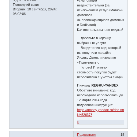
3 дня 16 часов
услуг скидка
Последний визит:
недействительна (за
Вторник, 10 сентября, 2024г.
исключением услуг «Магазин
08:02:06
доменов»,
«Освобождающиеся домены»
и Dedicated).
Как воспользоваться скидкой
Добавьте в корзину
выбранные услуги.
Введите пин-код, который
вы получили на сайте
Яндекс.Денег, и нажмите
«Применить».
Готово! Итоговая
стоимость покупки будет
пересчитана с учетом скидки.
Пин-код:
REGRU-YANDEX
Обратите внимание: код
необходимо использовать до
12 марта 2014 года.
подробная инструкция:
https://money.yandex.ru/doc.xml?
id=526378
0
Поделиться
18