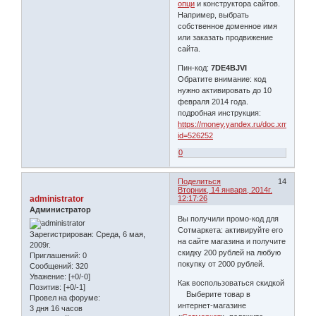
опци
и конструктора сайтов.
Например, выбрать
собственное доменное имя
или заказать продвижение
сайта.
Пин-код:
7DE4BJVI
Обратите внимание: код
нужно активировать до 10
февраля 2014 года.
подробная инструкция:
https://money.yandex.ru/doc.xml?
id=526252
0
Поделиться
14
Вторник, 14 января, 2014г.
administrator
12:17:26
Администратор
Вы получили промо-код для
Сотмаркета: активируйте его
Зарегистрирован
: Среда, 6 мая,
на сайте магазина и получите
2009г.
скидку 200 рублей на любую
Приглашений:
0
покупку от 2000 рублей.
Сообщений:
320
Уважение:
[+0/-0]
Как воспользоваться скидкой
Позитив:
[+0/-1]
Выберите товар в
Провел на форуме:
интернет-магазине
3 дня 16 часов