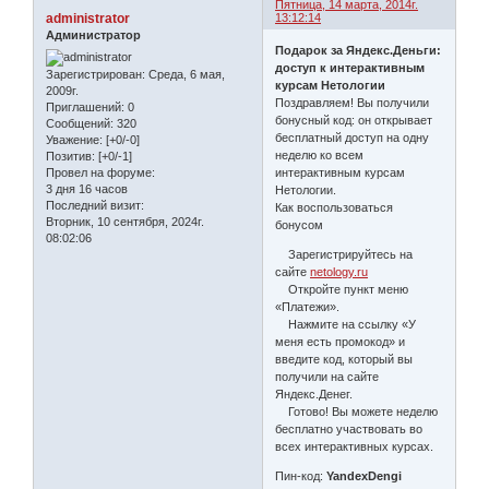
Пятница, 14 марта, 2014г.
administrator
13:12:14
Администратор
Подарок за Яндекс.Деньги:
доступ к интерактивным
Зарегистрирован
: Среда, 6 мая,
курсам Нетологии
2009г.
Поздравляем! Вы получили
Приглашений:
0
бонусный код: он открывает
Сообщений:
320
бесплатный доступ на одну
Уважение:
[+0/-0]
неделю ко всем
Позитив:
[+0/-1]
Провел на форуме:
интерактивным курсам
3 дня 16 часов
Нетологии.
Последний визит:
Как воспользоваться
Вторник, 10 сентября, 2024г.
бонусом
08:02:06
Зарегистрируйтесь на
сайте
netology.ru
Откройте пункт меню
«Платежи».
Нажмите на ссылку «У
меня есть промокод» и
введите код, который вы
получили на сайте
Яндекс.Денег.
Готово! Вы можете неделю
бесплатно участвовать во
всех интерактивных курсах.
Пин-код:
YandexDengi