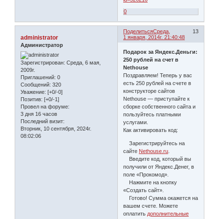
0
Поделиться
Среда,
13
administrator
1 января, 2014г. 21:40:48
Администратор
Подарок за Яндекс.Деньги:
250 рублей на счет в
Зарегистрирован
: Среда, 6 мая,
Nethouse
2009г.
Поздравляем! Теперь у вас
Приглашений:
0
есть 250 рублей на счете в
Сообщений:
320
конструкторе сайтов
Уважение:
[+0/-0]
Nethouse — приступайте к
Позитив:
[+0/-1]
Провел на форуме:
сборке собственного сайта и
3 дня 16 часов
пользуйтесь платными
Последний визит:
услугами.
Вторник, 10 сентября, 2024г.
Как активировать код:
08:02:06
Зарегистрируйтесь на
сайте
Nethouse.ru
.
Введите код, который вы
получили от Яндекс.Денег, в
поле «Прокомод».
Нажмите на кнопку
«Создать сайт».
Готово! Сумма окажется на
вашем счете. Можете
оплатить
дополнительные