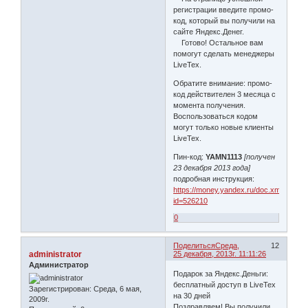
регистрации введите промо-
код, который вы получили на
сайте Яндекс.Денег.
Готово! Остальное вам
помогут сделать менеджеры
LiveTex.
Обратите внимание: промо-
код действителен 3 месяца с
момента получения.
Воспользоваться кодом
могут только новые клиенты
LiveTex.
Пин-код:
YAMN1113
[получен
23 декабря 2013 года]
подробная инструкция:
https://money.yandex.ru/doc.xml?
id=526210
0
Поделиться
Среда,
12
administrator
25 декабря, 2013г. 11:11:26
Администратор
Подарок за Яндекс.Деньги:
бесплатный доступ в LiveTex
Зарегистрирован
: Среда, 6 мая,
на 30 дней
2009г.
Поздравляем! Вы получили