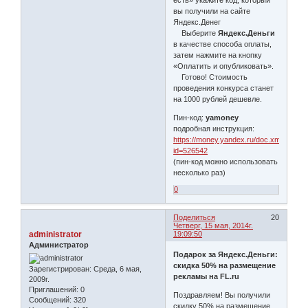
есть» укажите код, который
вы получили на сайте
Яндекс.Денег
Выберите
Яндекс.Деньги
в качестве способа оплаты,
затем нажмите на кнопку
«Оплатить и опубликовать».
Готово! Стоимость
проведения конкурса станет
на 1000 рублей дешевле.
Пин-код:
yamoney
подробная инструкция:
https://money.yandex.ru/doc.xml?
id=526542
(пин-код можно использовать
несколько раз)
0
Поделиться
20
Четверг, 15 мая, 2014г.
administrator
19:09:50
Администратор
Подарок за Яндекс.Деньги:
скидка 50% на размещение
Зарегистрирован
: Среда, 6 мая,
рекламы на FL.ru
2009г.
Приглашений:
0
Поздравляем! Вы получили
Сообщений:
320
скидку 50% на размещение