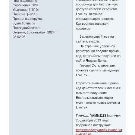
Приглашений:
0
промо-код для бесплатного
Сообщений:
320
доступа ко всем сервисам
Уважение:
[+0/-0]
LiveTex, включая
Позитив:
[+0/-1]
Провел на форуме:
переадресацию звонков.
3 дня 16 часов
Как воспользоваться
Последний визит:
подарком
Вторник, 10 сентября, 2024г.
Зарегистрируйтесь на
08:02:06
сайте livetex.ru.
На странице успешной
регистрации введите промо-
код, который вы получили на
сайте Яндекс.Денег.
Готово! Остальное вам
помогут сделать менеджеры
LiveTex.
Обратите внимание: промо-
код действителен 3 месяца с
момента получения.
Воспользоваться кодом
могут только новые клиенты
LiveTex.
Пин-код:
YAMN1113
[получен
25 декабря 2013 года]
подробная инструкция:
https://money.yandex.ru/doc.xml?
id=526210