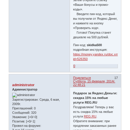
«Ваши бонусы и промо-
коды».
Введите пин-код, который
вы получили от Яндекс.Денег,
и нажмите на кнопку
«Проверить код».
Готово! Покупка станет
дешевле на 500 рублей.
Пин-код:
skidka500
подробная инструкция:
https://money.yandex.ru/doc.xml?
id=526350
0
Поделиться
17
Суббота, 15 февраля, 2014г.
administrator
22:48:21
Администратор
Подарок за Яндекс.Деньги:
скидка 15% на любые
Зарегистрирован
: Среда, 6 мая,
услуги REG.RU
2009г.
Поздравляем! Теперь у вас
Приглашений:
0
есть скидка 15% на любые
Сообщений:
320
услуги
REG.RU
.
Уважение:
[+0/-0]
Обратите внимание: при
Позитив:
[+0/-1]
Провел на форуме:
продлении заказанных ранее