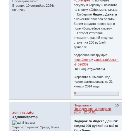
«
Сотмаркет
», положите
Последний визит:
покупку в корзину и нажмите
Вторник, 10 сентября, 2024г.
на кнопку «Оформить заказ».
08:02:06
Выберите
Яндекс.Деньги
в качестве способа оплаты.
Затем введите промо-код в
поле «Волшебное слово».
Готово! Итоговая
стоимость вашей покупки
станет на 200 рублей
дешевле.
подробная инструкция:
https://money.yandex.ru/doc.xml?
id=526309
Пин-код:
dfgwevt764
Обратите внимание: код
нужно активировать до 31
января 2014 года
0
Поделиться
15
Понедельник, 3 февраля,
administrator
2014г. 12:04:01
Администратор
Подарок за Яндекс.Деньги:
скидка 200 рублей на сайте
Зарегистрирован
: Среда, 6 мая,
КупиБонус