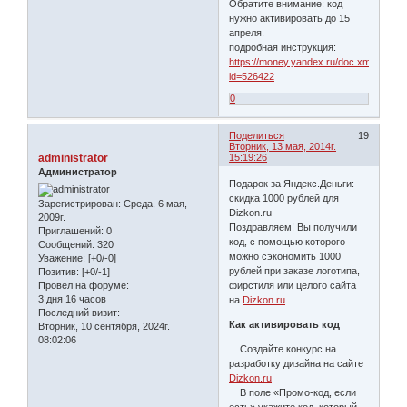
Обратите внимание: код
нужно активировать до 15
апреля.
подробная инструкция:
https://money.yandex.ru/doc.xml?
id=526422
0
Поделиться
19
Вторник, 13 мая, 2014г.
administrator
15:19:26
Администратор
Подарок за Яндекс.Деньги:
скидка 1000 рублей для
Зарегистрирован
: Среда, 6 мая,
Dizkon.ru
2009г.
Поздравляем! Вы получили
Приглашений:
0
код, с помощью которого
Сообщений:
320
можно сэкономить 1000
Уважение:
[+0/-0]
рублей при заказе логотипа,
Позитив:
[+0/-1]
Провел на форуме:
фирстиля или целого сайта
3 дня 16 часов
на
Dizkon.ru
.
Последний визит:
Как активировать код
Вторник, 10 сентября, 2024г.
08:02:06
Создайте конкурс на
разработку дизайна на сайте
Dizkon.ru
В поле «Промо-код, если