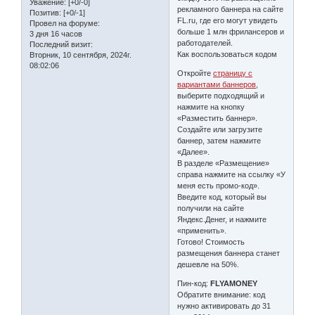
Уважение:
[+0/-0]
рекламного баннера на сайте
Позитив:
[+0/-1]
FL.ru, где его могут увидеть
Провел на форуме:
больше 1 млн фрилансеров и
3 дня 16 часов
работодателей.
Последний визит:
Как воспользоваться кодом
Вторник, 10 сентября, 2024г.
08:02:06
Откройте
страницу с
вариантами баннеров
,
выберите подходящий и
нажмите на кнопку
«Разместить баннер».
Создайте или загрузите
баннер, затем нажмите
«Далее».
В разделе «Размещение»
справа нажмите на ссылку «У
меня есть промо-код».
Введите код, который вы
получили на сайте
Яндекс.Денег, и нажмите
«применить».
Готово! Стоимость
размещения баннера станет
дешевле на 50%.
Пин-код:
FLYAMONEY
Обратите внимание: код
нужно активировать до 31