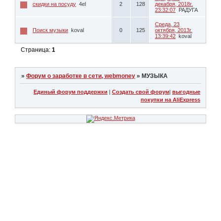
скидки на посуду
4el
2
128
декабря, 2018г.
23:32:07
РАДУГА
Среда, 23
Поиск музыки
koval
0
125
октября, 2013г.
13:39:42
koval
Страница:
1
»
Форум о заработке в сети, webmoney
»
МУЗЫКА
Единый форум поддержки
|
Создать свой форум
|
выгодные
покупки на AliExpress