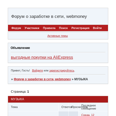
Форум о заработке в сети, webmoney
Форум
Участники
Правила
Поиск
Регистрация
Войти
Активные темы
Объявление
выгодные покупки на AliExpress
Привет, Гость!
Войдите
или
зарегистрируйтесь
.
»
Форум о заработке в сети, webmoney
»
МУЗЫКА
Страница:
1
МУЗЫКА
Последнее
Тема
Ответов
Просмотров
сообщение
Среда, 12