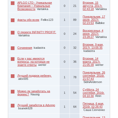
APLGO LTD - Уникальная
Вторник, 15
Компания – Уникальные
0
21
августа, 2017г.
Возможности
Vartakka
02:43:18
Vartakka
Понедельник, 17
факты обо всем
Feliks123
1
89
июля, 2017г.
02:23:53
Balbike
Воскресенье, 4
О проекте INFINITY PROFIT.
0
24
июня, 2017г.
Vartakka
23:28:27
Vartakka
Вторник, 9 мая,
Сочинения
kadastra
0
32
2017г. 13:05:35
kadastra
Если у вас имеются
Вторник, 14
вопросы, на которые не
0
36
марта, 2017г.
знаете ответы
werter
21:05:39
werter
Понедельник, 26
Лучший подарок ребенку.
сентября, 2016г.
1
78
alex005
21:57:43
SidniAnderson
Суббота, 24
Можно ли заработать на
1
54
сентября, 2016г.
форекс?
Nausig
04:10:30
Ririri
Пятница, 6 мая,
Лучший заработок в Advego
1
64
2016г. 02:26:43
bsanek628
Саша Сенченко
Понедельник, 13