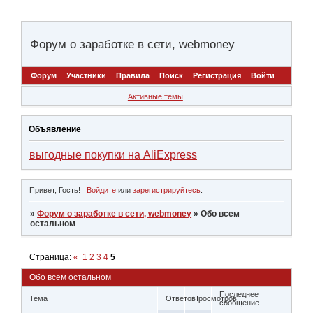
Форум о заработке в сети, webmoney
Форум
Участники
Правила
Поиск
Регистрация
Войти
Активные темы
Объявление
выгодные покупки на AliExpress
Привет, Гость!
Войдите
или
зарегистрируйтесь
.
»
Форум о заработке в сети, webmoney
»
Обо всем
остальном
Страница:
«
1
2
3
4
5
Обо всем остальном
Последнее
Тема
Ответов
Просмотров
сообщение