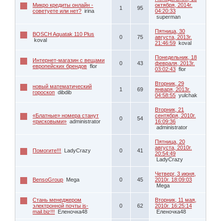
Микро кредиты онлайн -
октября, 2014г.
1
95
советуете или нет?
irina
04:20:33
superman
Пятница, 30
BOSCH Aquatak 110 Plus
0
75
августа, 2013г.
koval
21:46:59
koval
Понедельник, 18
Интернет-магазин с вещами
0
43
февраля, 2013г.
европейских брендов
flor
03:02:43
flor
Вторник, 29
новый математический
1
69
января, 2013г.
гороскоп
dibdib
04:58:55
yulchak
Вторник, 21
«Блатные» номера станут
сентября, 2010г.
0
54
«рисковыми»
administrator
16:09:36
administrator
Пятница, 20
августа, 2010г.
Помогите!!!
LadyCrazy
0
41
20:54:49
LadyCrazy
Четверг, 3 июня,
BensoGroup
Mega
0
45
2010г. 18:09:03
Mega
Стань менеджером
Вторник, 11 мая,
электронной почты is-
0
62
2010г. 16:25:14
mail.biz!!!
Еленочка48
Еленочка48