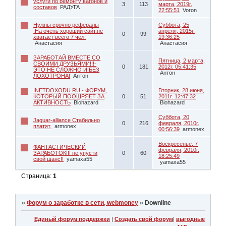
услуги по ремонту вагонов и
3
113
марта, 2019г.
составов
РАДУГА
22:55:51
Voron
Нужны срочно рефералы
Суббота, 25
.На очень хороший сайт.не
апреля, 2015г.
0
99
хватает всего 7 чел.
19:36:25
Анастасия
Анастасия
ЗАРАБОТАЙ ВМЕСТЕ СО
Пятница, 2 марта,
СВОИМИ ДРУЗЬЯМИ!!!-
0
181
2012г. 05:41:35
ЭТО НЕ СЛОЖНО И БЕЗ
Антон
ЛОХОТРОНА!
Антон
INETDOXODU.RU - ФОРУМ,
Вторник, 28 июня,
КОТОРЫЙ ПООЩРЯЕТ ЗА
0
51
2011г. 12:47:32
АКТИВНОСТЬ
Biohazard
Biohazard
Суббота, 20
Jaguar-alliance Стабильно
0
216
февраля, 2010г.
платят.
armonex
00:56:39
armonex
Воскресенье, 7
ФАНТАСТИЧЕСКИЙ
февраля, 2010г.
ЗАРАБОТОК!!! не упусти
0
60
18:25:49
свой шанс!!
yamaxa55
yamaxa55
Страница:
1
»
Форум о заработке в сети, webmoney
»
Downline
Единый форум поддержки
|
Создать свой форум
|
выгодные