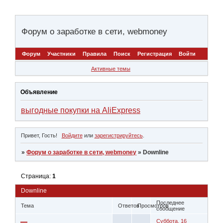
Форум о заработке в сети, webmoney
Форум
Участники
Правила
Поиск
Регистрация
Войти
Активные темы
Объявление
выгодные покупки на AliExpress
Привет, Гость!
Войдите
или
зарегистрируйтесь
.
»
Форум о заработке в сети, webmoney
»
Downline
Страница:
1
Downline
Последнее
Тема
Ответов
Просмотров
сообщение
Суббота, 16