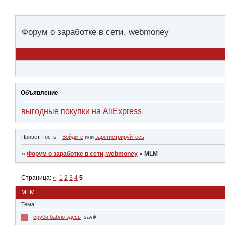
Форум о заработке в сети, webmoney
Объявление
выгодные покупки на AliExpress
Привет, Гость!
Войдите
или
зарегистрируйтесь
.
»
Форум о заработке в сети, webmoney
»
MLM
Страница:
«
1
2
3
4
5
MLM
Тема
сруби бабло здесь
savik