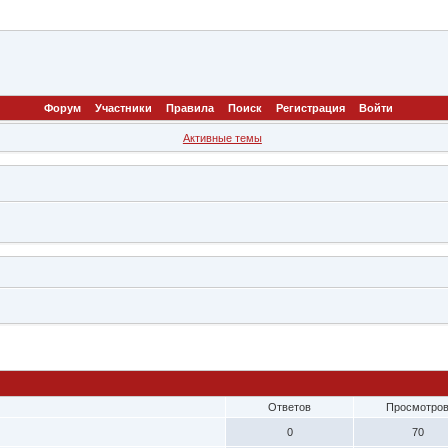
Форум
Участники
Правила
Поиск
Регистрация
Войти
Активные темы
Ответов
Просмотро
0
70