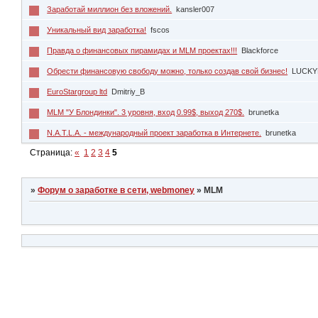
Заработай миллион без вложений.
kansler007
Уникальный вид заработка!
fscos
Правда о финансовых пирамидах и MLM проектах!!!
Blackforce
Обрести финансовую свободу можно, только создав свой бизнес!
LUCKY
EuroStargroup ltd
Dmitriy_B
MLM "У Блондинки". 3 уровня, вход 0.99$, выход 270$.
brunetka
N.A.T.L.A. - международный проект заработка в Интернете.
brunetka
Страница:
«
1
2
3
4
5
»
Форум о заработке в сети, webmoney
»
MLM