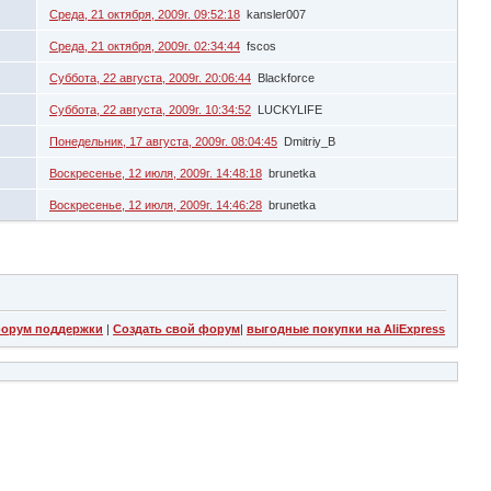
Среда, 21 октября, 2009г. 09:52:18
kansler007
Среда, 21 октября, 2009г. 02:34:44
fscos
Суббота, 22 августа, 2009г. 20:06:44
Blackforce
Суббота, 22 августа, 2009г. 10:34:52
LUCKYLIFE
Понедельник, 17 августа, 2009г. 08:04:45
Dmitriy_B
Воскресенье, 12 июля, 2009г. 14:48:18
brunetka
Воскресенье, 12 июля, 2009г. 14:46:28
brunetka
орум поддержки
|
Создать свой форум
|
выгодные покупки на AliExpress