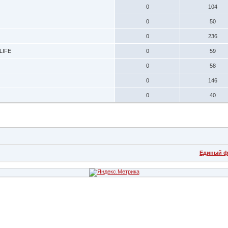
0
104
0
50
0
236
LIFE
0
59
0
58
0
146
0
40
Единый ф