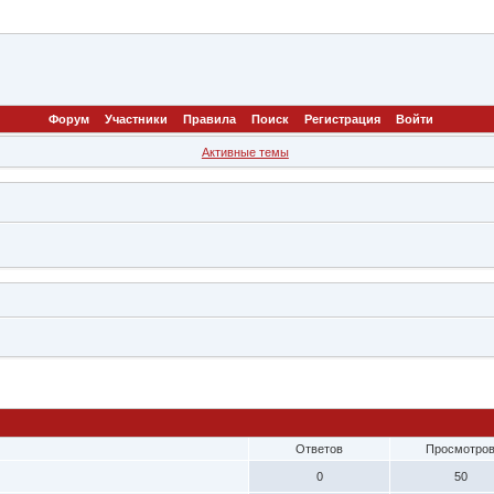
Форум
Участники
Правила
Поиск
Регистрация
Войти
Активные темы
Р
Ответов
Просмотро
0
50