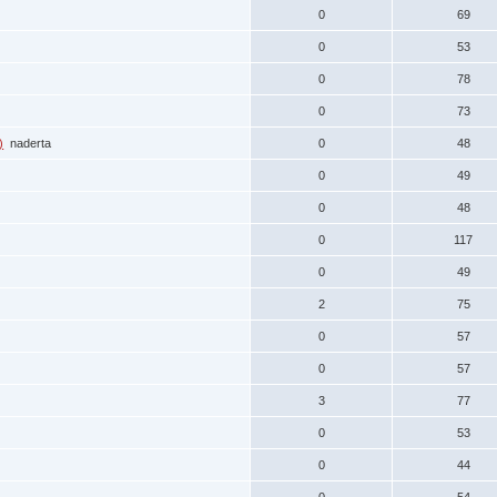
0
69
0
53
0
78
0
73
)
naderta
0
48
0
49
0
48
0
117
0
49
2
75
0
57
0
57
3
77
0
53
0
44
0
54