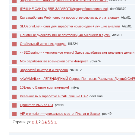
ЛУЧШИЕ САЙТЫ ДЛЯ ЗАРАБОТКА(подробное описание)
den050379
Как заработать Webmoney на просмотре рекламы, оплата сразу
Alex01
SEOsprint.net - сайт для заработка номер один + лучшие аналоги
Alex01
Основные русскоязычные почтовики, 40-50 писем в сутки
Alex01
Стабильный источник дохода.
lili1224
<<SEOsprint>> - уникальное место! Здесь зарабатывают реальные деньги
Мой заработок во всемирной сети Интернет
vova74
Заработай быстро и интересно
Nik2012
<<WMMAIL>> - ЛЕГЕНДАРНЫЙ Сервис Почтовых Рассылок! Лучший САР
10$/час с Вашим компьютером!
mitya
Реальность о заработке в САР, лучшие САР
deelukas
Проект от VNS-sc.RU
petr49
VIP promotion — уникальное место! Платит в баксах
petr49
Страница:
«
1
2
3
4
5
6
»