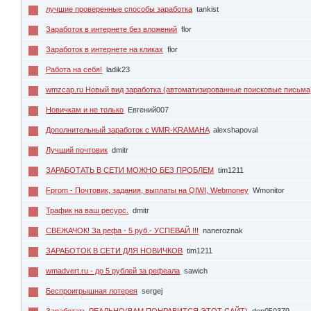
лучшие проверенные способы заработка
tankist
Заработок в интернете без вложений
flor
Заработок в интернете на кликах
flor
Работа на себя!
ladik23
wmzcap.ru Новый вид заработка (автоматизированные поисковые письма
Новичкам и не только
Евгений007
Дополнительный заработок с WMR-KRAMAHA
alexshapoval
Лучший почтовик
dmitr
ЗАРАБОТАТЬ В СЕТИ МОЖНО БЕЗ ПРОБЛЕМ
tim1211
Fprom - Почтовик, задания, выплаты на QIWI, Webmoney
Wmonitor
Трафик на ваш ресурс.
dmitr
СВЕЖАЧОК! За рефа - 5 руб.- УСПЕВАЙ !!!
naneroznak
ЗАРАБОТОК В СЕТИ ДЛЯ НОВИЧКОВ
tim1211
wmadvert.ru - до 5 рублей за рефеала
sawich
Беспроигрышная лотерея
sergej
Заработать РЕАЛЬНО(ВАМ ПОНРАВИТСЯ ЭТОТ САЙТ)
den050379