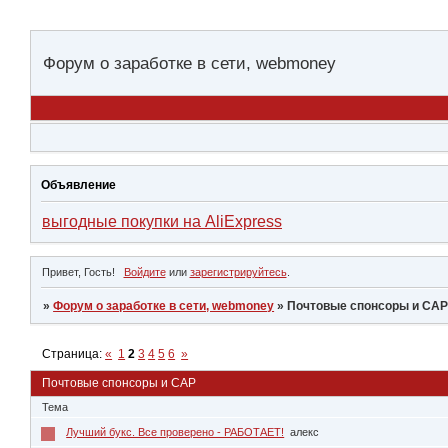
Форум о заработке в сети, webmoney
Объявление
выгодные покупки на AliExpress
Привет, Гость!
Войдите
или
зарегистрируйтесь
.
»
Форум о заработке в сети, webmoney
»
Почтовые спонсоры и СА
Страница:
«
1
2
3
4
5
6
»
Почтовые спонсоры и САР
Тема
Лучший букс. Все проверено - РАБОТАЕТ!
алекс