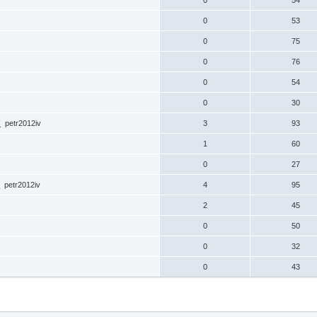
0
53
0
75
0
76
0
54
0
30
!
petr2012iv
3
93
1
60
0
27
!
petr2012iv
4
95
2
45
0
50
0
32
0
43